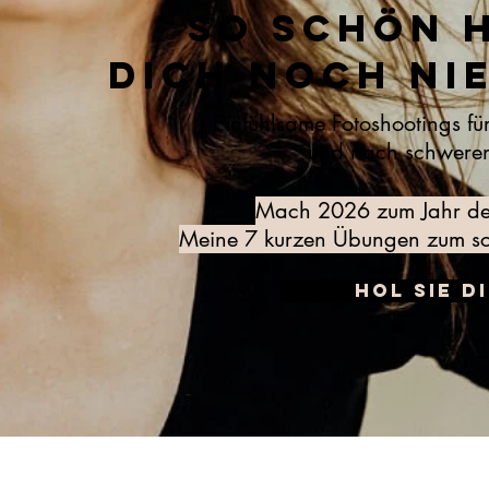
So schön 
dich noch ni
Einfühlsame
Fotoshootings
fü
und nach schweren
Mach 2026 zum Jahr der
Meine 7 kurzen Übungen zum sch
Hol sie di