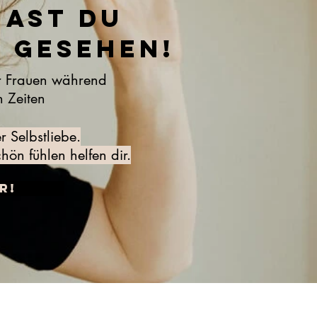
hast du
e gesehen!
r Frauen während
 Zeiten
 Selbstliebe.
ön fühlen helfen dir.
r!