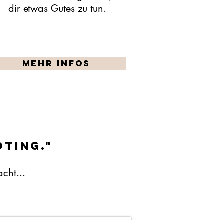
dir etw
as Gutes zu tun
.
Mehr Infos
TING."
cht...