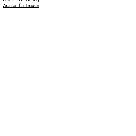
Auszeit für Frauen
Links
Über mich
Kontakt
Kennenlerngespräch
Bildergalerie
Kontakt
Lene Wichmann
Bern, Schweiz
hallo@lene-w.com
+41 76 414 56 71