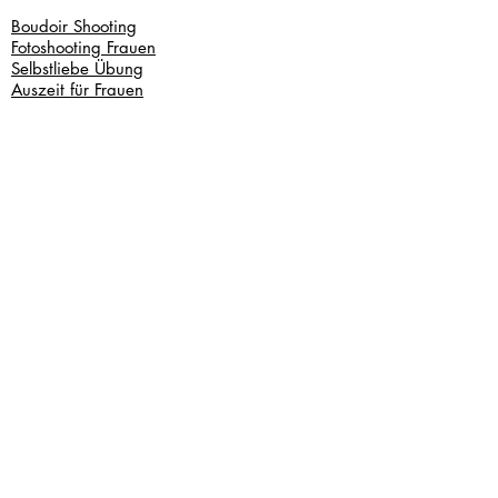
Boudoir Shooting
Fotoshooting Frauen
Selbstliebe Übung
Auszeit für Frauen
Links
Über mich
Kontakt
Kennenlerngespräch
Bildergalerie
Kontakt
Lene Wichmann
Bern, Schweiz
hallo@lene-w.com
+41 76 414 56 71